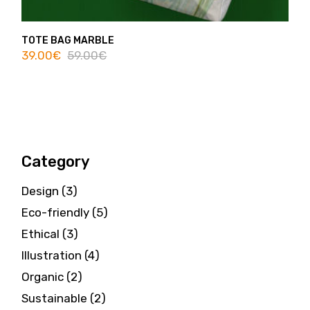
TOTE BAG MARBLE
39.00
€
59.00
€
Category
3
Design
3
products
5
Eco-friendly
5
products
3
Ethical
3
products
4
Illustration
4
products
2
Organic
2
products
2
Sustainable
2
products